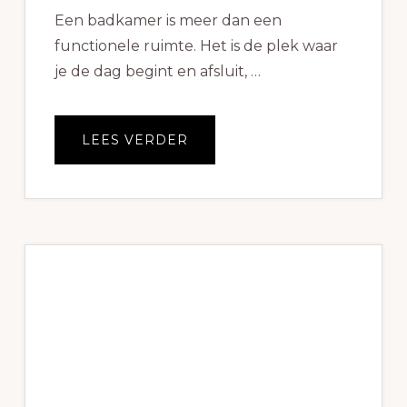
Een badkamer is meer dan een
functionele ruimte. Het is de plek waar
je de dag begint en afsluit, …
OVEREEN
LEES VERDER
BADKAMER
OP
MAAT
LATEN
MAKEN,
WAT
LEVERT
HET
JE
OP