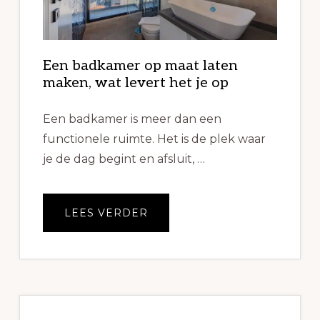
Een badkamer op maat laten
maken, wat levert het je op
Een badkamer is meer dan een
functionele ruimte. Het is de plek waar
je de dag begint en afsluit, …
OVEREEN
LEES VERDER
BADKAMER
OP
MAAT
LATEN
MAKEN,
WAT
LEVERT
HET
JE
OP