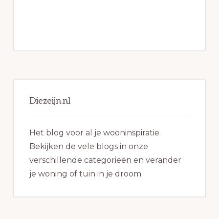
Primaire
Sidebar
Diezeijn.nl
Het blog voor al je wooninspiratie.
Bekijken de vele blogs in onze
verschillende categorieën en verander
je woning of tuin in je droom.