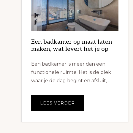
Een badkamer op maat laten
maken, wat levert het je op
Een badkamer is meer dan een
functionele ruimte. Het is de plek
waar je de dag begint en afsluit, …
OVEREEN
LEES VERDER
BADKAMER
OP
MAAT
LATEN
MAKEN,
WAT
LEVERT