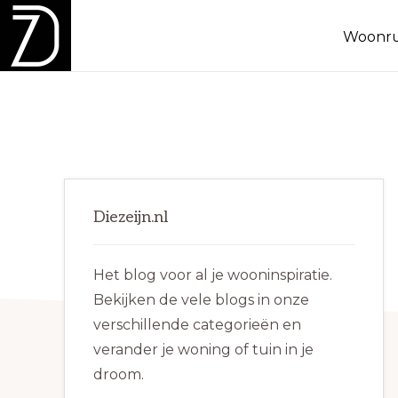
Spring
Door
Spring
Woonru
naar
naar
naar
de
de
de
DIEZEIJN.NL
Inspiratie
hoofdnavigatie
hoofd
eerste
voor
inhoud
sidebar
binnen
en
Primaire
buiten!
Diezeijn.nl
Sidebar
Het blog voor al je wooninspiratie.
Bekijken de vele blogs in onze
verschillende categorieën en
verander je woning of tuin in je
droom.