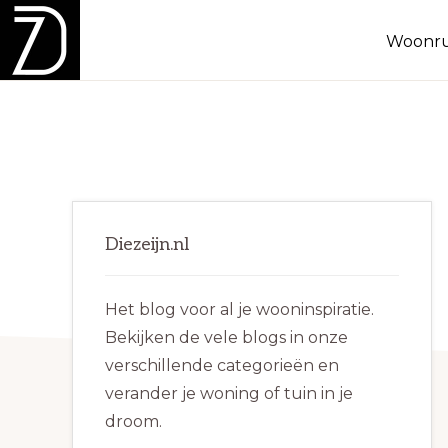
Spring
Door
Spring
Woonru
naar
naar
naar
de
de
de
DIEZEIJN.NL
Inspiratie
hoofdnavigatie
hoofd
eerste
voor
inhoud
sidebar
binnen
en
Primaire
buiten!
Diezeijn.nl
Sidebar
Het blog voor al je wooninspiratie.
Bekijken de vele blogs in onze
verschillende categorieën en
verander je woning of tuin in je
droom.