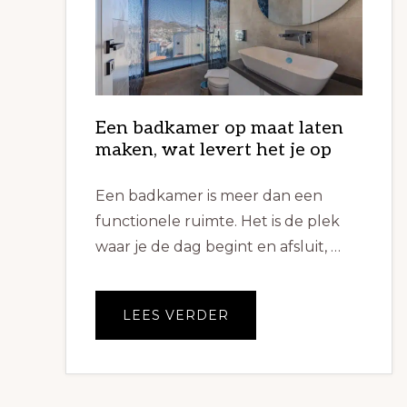
Een badkamer op maat laten
maken, wat levert het je op
Een badkamer is meer dan een
functionele ruimte. Het is de plek
waar je de dag begint en afsluit, …
OVEREEN
LEES VERDER
BADKAMER
OP
MAAT
LATEN
MAKEN,
WAT
LEVERT