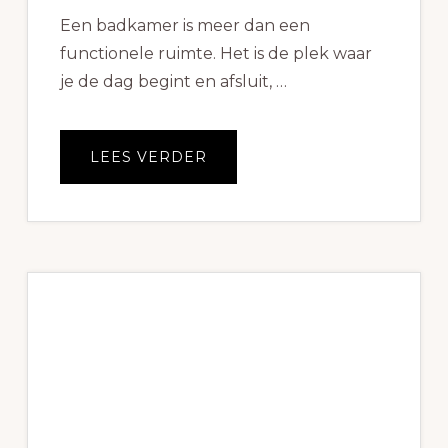
Een badkamer is meer dan een
functionele ruimte. Het is de plek waar
je de dag begint en afsluit, …
OVEREEN
LEES VERDER
BADKAMER
OP
MAAT
LATEN
MAKEN,
WAT
LEVERT
HET
JE
OP