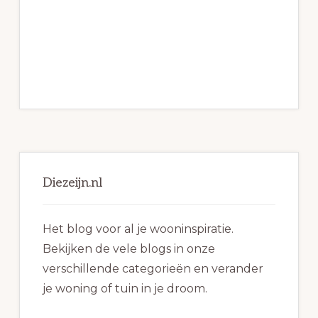
Primaire
Sidebar
Diezeijn.nl
Het blog voor al je wooninspiratie.
Bekijken de vele blogs in onze
verschillende categorieën en verander
je woning of tuin in je droom.