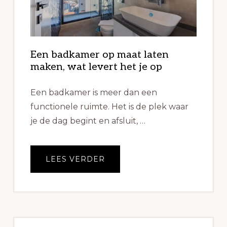
Een badkamer op maat laten
maken, wat levert het je op
Een badkamer is meer dan een
functionele ruimte. Het is de plek waar
je de dag begint en afsluit, …
OVEREEN
LEES VERDER
BADKAMER
OP
MAAT
LATEN
MAKEN,
WAT
LEVERT
HET
JE