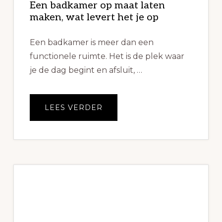
Een badkamer op maat laten
maken, wat levert het je op
Een badkamer is meer dan een
functionele ruimte. Het is de plek waar
je de dag begint en afsluit, …
OVEREEN
LEES VERDER
BADKAMER
OP
MAAT
LATEN
MAKEN,
WAT
LEVERT
HET
JE
OP