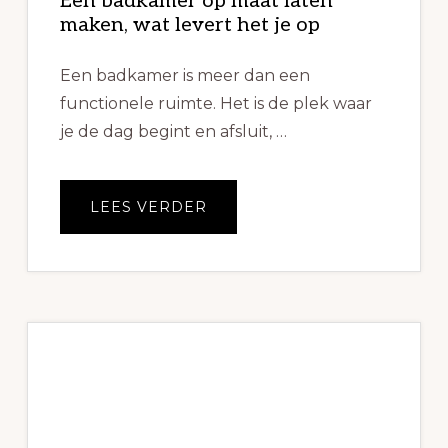
Een badkamer op maat laten
maken, wat levert het je op
Een badkamer is meer dan een
functionele ruimte. Het is de plek waar
je de dag begint en afsluit, …
OVEREEN
LEES VERDER
BADKAMER
OP
MAAT
LATEN
MAKEN,
WAT
LEVERT
HET
JE
OP