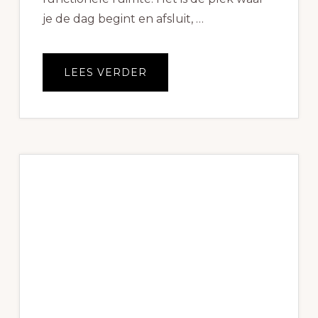
je de dag begint en afsluit, …
OVEREEN
LEES VERDER
BADKAMER
OP
MAAT
LATEN
MAKEN,
WAT
LEVERT
HET
JE
OP