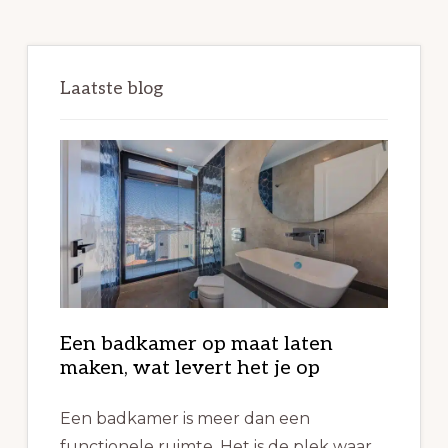
website
Laatste blog
Een badkamer op maat laten
maken, wat levert het je op
Een badkamer is meer dan een
functionele ruimte. Het is de plek waar