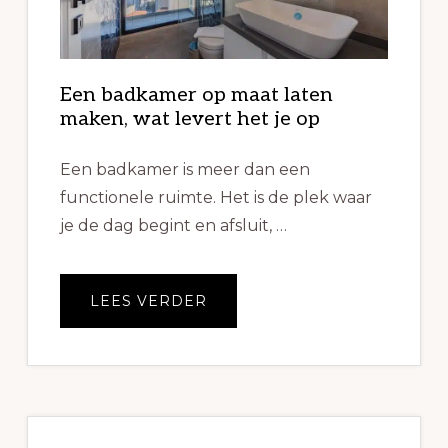
Een badkamer op maat laten
maken, wat levert het je op
Een badkamer is meer dan een
functionele ruimte. Het is de plek waar
je de dag begint en afsluit, …
OVEREEN
LEES VERDER
BADKAMER
OP
MAAT
LATEN
MAKEN,
WAT
LEVERT
HET
JE
OP