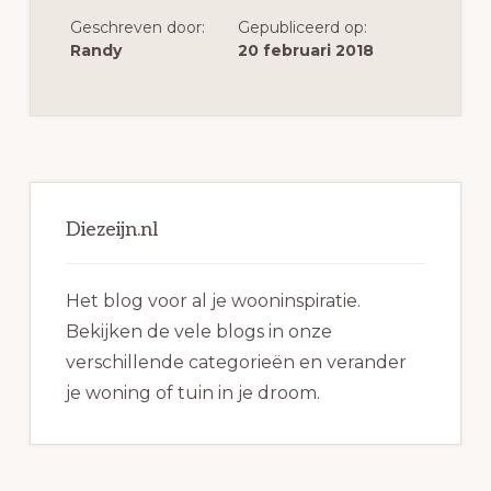
JE
Geschreven door:
Gepubliceerd op:
WETEN?
Randy
20 februari 2018
Primaire
Sidebar
Diezeijn.nl
Het blog voor al je wooninspiratie.
Bekijken de vele blogs in onze
verschillende categorieën en verander
je woning of tuin in je droom.