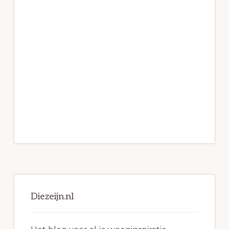
Primaire
Sidebar
Diezeijn.nl