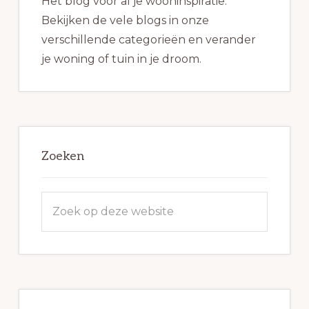
Het blog voor al je wooninspiratie.
Bekijken de vele blogs in onze
verschillende categorieën en verander
je woning of tuin in je droom.
Zoeken
Zoek
op
deze
website