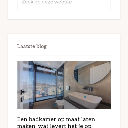
op
deze
website
Laatste blog
Een badkamer op maat laten
maken, wat levert het je op