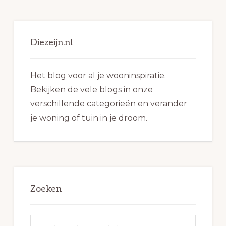
Primaire
Sidebar
Diezeijn.nl
Het blog voor al je wooninspiratie.
Bekijken de vele blogs in onze
verschillende categorieën en verander
je woning of tuin in je droom.
Zoeken
Zoek