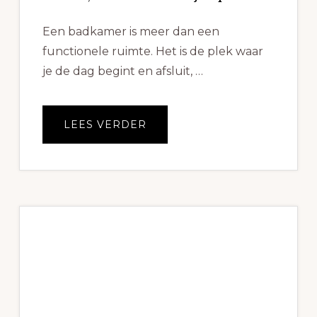
Een badkamer is meer dan een
functionele ruimte. Het is de plek waar
je de dag begint en afsluit, …
OVEREEN
LEES VERDER
BADKAMER
OP
MAAT
LATEN
MAKEN,
WAT
LEVERT
HET
JE
OP