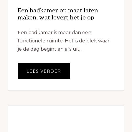
Een badkamer op maat laten
maken, wat levert het je op
Een badkamer is meer dan een
functionele ruimte. Het is de plek waar
je de dag begint en afsluit, …
OVEREEN
LEES VERDER
BADKAMER
OP
MAAT
LATEN
MAKEN,
WAT
LEVERT
HET
JE
OP