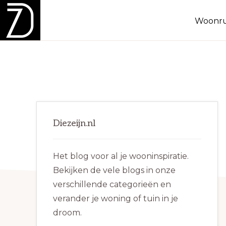
Spring
Door
Spring
Woonru
naar
naar
naar
de
de
de
DIEZEIJN.NL
Inspiratie
hoofdnavigatie
hoofd
eerste
voor
inhoud
sidebar
binnen
en
Primaire
buiten!
Diezeijn.nl
Sidebar
Het blog voor al je wooninspiratie.
Bekijken de vele blogs in onze
verschillende categorieën en
verander je woning of tuin in je
droom.