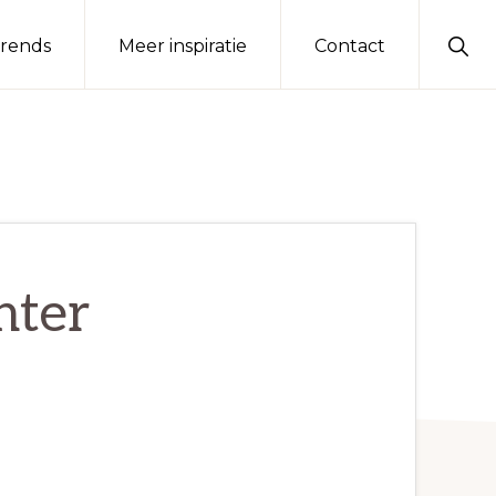
Sho
rends
Meer inspiratie
Contact
Sear
nter