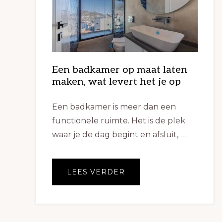
Een badkamer op maat laten
maken, wat levert het je op
Een badkamer is meer dan een
functionele ruimte. Het is de plek
waar je de dag begint en afsluit, …
OVEREEN
LEES VERDER
BADKAMER
OP
MAAT
LATEN
MAKEN,
WAT
LEVERT