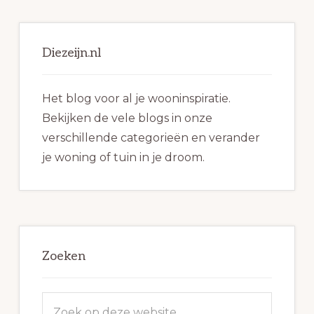
Primaire
Sidebar
Diezeijn.nl
Het blog voor al je wooninspiratie.
Bekijken de vele blogs in onze
verschillende categorieën en verander
je woning of tuin in je droom.
Zoeken
Zoek