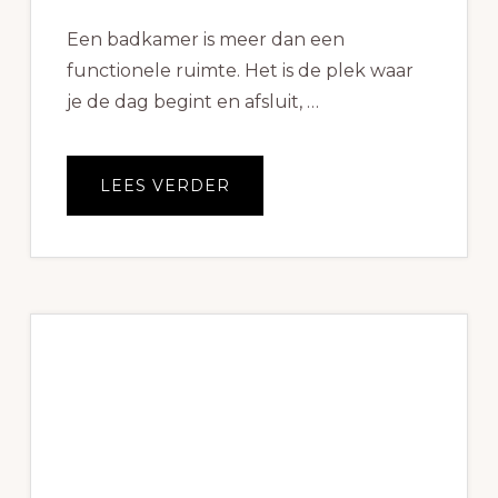
Een badkamer is meer dan een
functionele ruimte. Het is de plek waar
je de dag begint en afsluit, …
OVEREEN
LEES VERDER
BADKAMER
OP
MAAT
LATEN
MAKEN,
WAT
LEVERT
HET
JE
OP