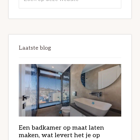
op
deze
website
Laatste blog
Een badkamer op maat laten
maken, wat levert het je op