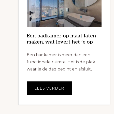
Een badkamer op maat laten
maken, wat levert het je op
Een badkamer is meer dan een
functionele ruimte. Het is de plek
waar je de dag begint en afsluit, …
OVEREEN
LEES VERDER
BADKAMER
OP
MAAT
LATEN
MAKEN,
WAT
LEVERT