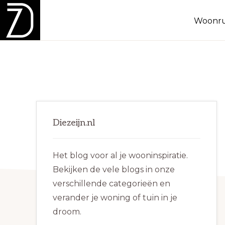
Spring
Door
Spring
Woonru
naar
naar
naar
de
de
de
DIEZEIJN.NL
Inspiratie
hoofdnavigatie
hoofd
eerste
voor
inhoud
sidebar
binnen
en
Primaire
buiten!
Diezeijn.nl
Sidebar
Het blog voor al je wooninspiratie.
Bekijken de vele blogs in onze
verschillende categorieën en
verander je woning of tuin in je
droom.