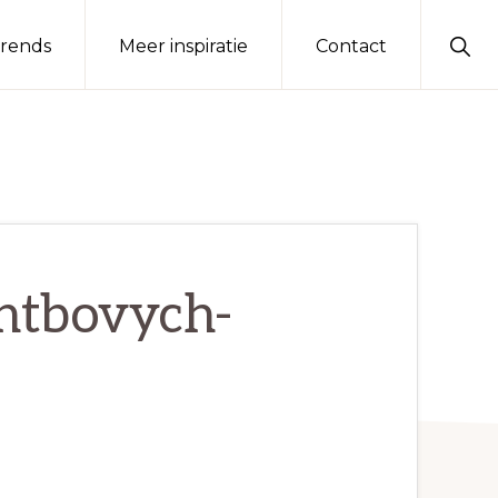
Sho
rends
Meer inspiratie
Contact
Sear
htbovych-