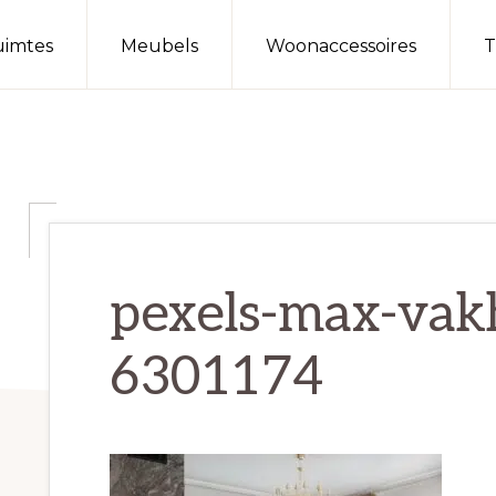
imtes
Meubels
Woonaccessoires
T
pexels-max-vak
6301174