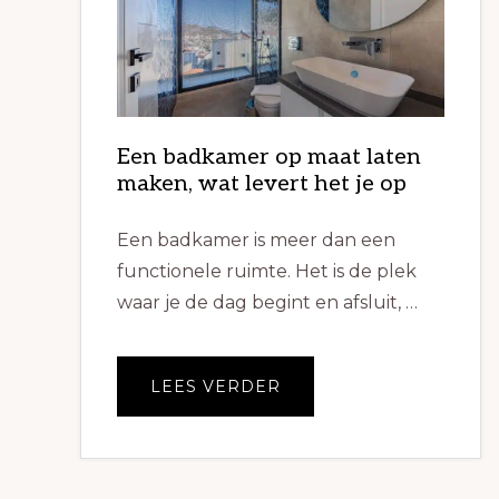
Een badkamer op maat laten
maken, wat levert het je op
Een badkamer is meer dan een
functionele ruimte. Het is de plek
waar je de dag begint en afsluit, …
OVEREEN
LEES VERDER
BADKAMER
OP
MAAT
LATEN
MAKEN,
WAT
LEVERT