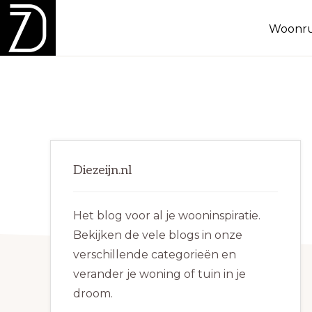
Spring
Door
Spring
Woonru
naar
naar
naar
de
de
de
DIEZEIJN.NL
Inspiratie
hoofdnavigatie
hoofd
eerste
voor
inhoud
sidebar
binnen
en
Primaire
buiten!
Diezeijn.nl
Sidebar
Het blog voor al je wooninspiratie.
Bekijken de vele blogs in onze
verschillende categorieën en
verander je woning of tuin in je
droom.