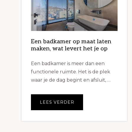
Een badkamer op maat laten
maken, wat levert het je op
Een badkamer is meer dan een
functionele ruimte. Het is de plek
waar je de dag begint en afsluit, …
OVEREEN
LEES VERDER
BADKAMER
OP
MAAT
LATEN
MAKEN,
WAT
LEVERT