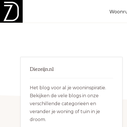
Spring
Door
Spring
Woonru
naar
naar
naar
de
de
de
DIEZEIJN.NL
Inspiratie
hoofdnavigatie
hoofd
eerste
voor
inhoud
sidebar
binnen
en
Primaire
buiten!
Diezeijn.nl
Sidebar
Het blog voor al je wooninspiratie.
Bekijken de vele blogs in onze
verschillende categorieën en
verander je woning of tuin in je
droom.