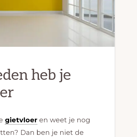
den heb je
oer
we
gietvloer
en weet je nog
etten? Dan ben je niet de