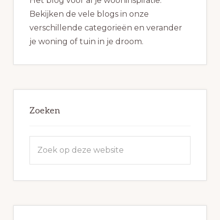
Het blog voor al je wooninspiratie.
Bekijken de vele blogs in onze
verschillende categorieën en verander
je woning of tuin in je droom.
Zoeken
Zoek
op
deze
website