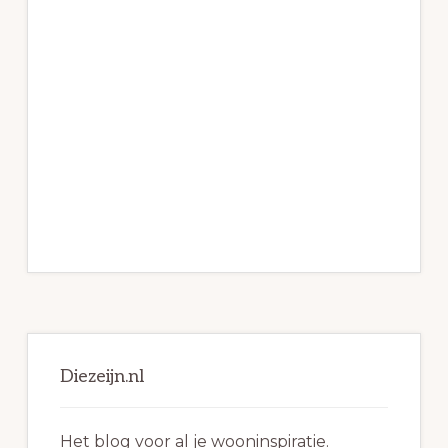
Primaire
Sidebar
Diezeijn.nl
Het blog voor al je wooninspiratie.